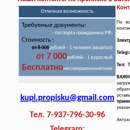
Конт
Отличная возможность
По вс
Требуемые документы:
конта
- паспорта гражданина РФ;
Стоимость :
Элект
от 8 000
рублей - 1 человек (квартал)
Teleg
от 7 000
рублей - 1 взрослый
Тел: 
Бесплатно
несовершеннолетние
ВАЖН
загру
обрат
остав
kupi.propisku@gmail.com
прини
указа
Тел. 7-937-796-30-96
Актуа
Telegram: